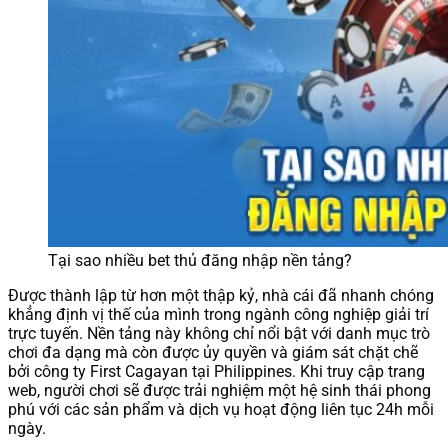
Tại sao nhiều bet thủ đăng nhập nền tảng?
Được thành lập từ hơn một thập kỷ, nhà cái đã nhanh chóng
khẳng định vị thế của mình trong ngành công nghiệp giải trí
trực tuyến. Nền tảng này không chỉ nổi bật với danh mục trò
chơi đa dạng mà còn được ủy quyền và giám sát chặt chẽ
bởi công ty First Cagayan tại Philippines. Khi truy cập trang
web, người chơi sẽ được trải nghiệm một hệ sinh thái phong
phú với các sản phẩm và dịch vụ hoạt động liên tục 24h mỗi
ngày.