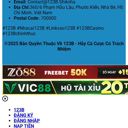
Email:
Contact@123B.Shiksha
Địa Chỉ:
360/6 Phạm Hữu Lầu, Phước Kiển, Nhà Bè, Hồ
Chí Minh, Việt Nam
Postal Code:
700000
#123B #Nhacai123B #Linkvao123B #123BCasino
#123Bchinhthuc
©2025 Bản Quyền Thuộc Về 123B - Hãy Cá Cược Có Trách
Nhiệm
123B
ĐĂNG KÝ
ĐĂNG NHẬP
NẠP TIỀN