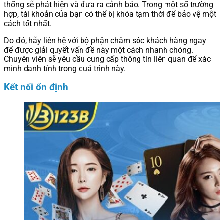
thống sẽ phát hiện và đưa ra cảnh báo. Trong một số trường
hợp, tài khoản của bạn có thể bị khóa tạm thời để bảo vệ một
cách tốt nhất.
Do đó, hãy liên hệ với bộ phận chăm sóc khách hàng ngay
để được giải quyết vấn đề này một cách nhanh chóng.
Chuyên viên sẽ yêu cầu cung cấp thông tin liên quan để xác
minh danh tính trong quá trình này.
Kết nối ổn định